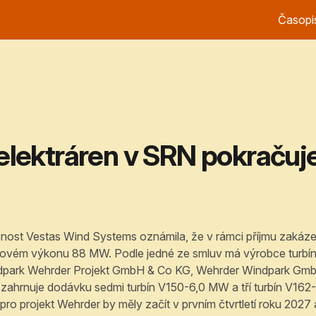
Časopi
elektráren v SRN pokračuj
čnost Vestas Wind Systems oznámila, že v rámci příjmu zakázek
lkovém výkonu 88 MW. Podle jedné ze smluv má výrobce turbín
park Wehrder Projekt GmbH & Co KG, Wehrder Windpark GmbH
ahrnuje dodávku sedmi turbín V150-6,0 MW a tří turbín V162
o projekt Wehrder by měly začít v prvním čtvrtletí roku 2027 