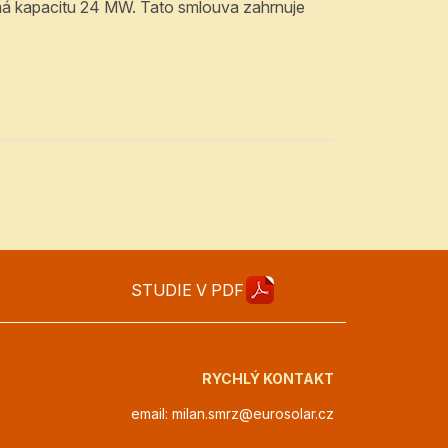
má kapacitu 24 MW. Tato smlouva zahrnuje
STUDIE V PDF
RYCHLÝ KONTAKT
email: milan.smrz@eurosolar.cz