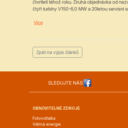
čtvrtletí téhož roku. Druhá objednávka od n
čtyři turbíny V150-6,0 MW a 20letou servisn
Více
Zpět na výpis článků
SLEDUJTE NÁS
OBNOVITELNÉ ZDROJE
Fotovoltaika
Větrná energie