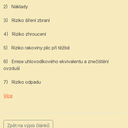
2)
Náklady
3)
Riziko šíření zbraní
4)
Riziko zhroucení
5)
Riziko rakoviny plic při těžbě
6)
Emise uhlovodíkového ekvivalentu a znečištění
ovzduší
7)
Riziko odpadu
Více
Zpět na výpis článků